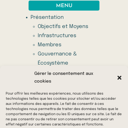
MENU
Présentation
Objectifs et Moyens
Infrastructures
Membres
Gouvernance &
Écosystème
Appel à projets annuel
Gérer le consentement aux
Offres
cookies
Actu & Média
Pour offrir les meilleures expériences, nous utilisons des
Nous contacter
technologies telles que les cookies pour stocker et/ou accéder
aux informations des appareils. Le fait de consentir à ces
technologies nous permettra de traiter des données telles que le
comportement de navigation ou les ID uniques sur ce site. Le fait de
© 2023 Ferments du Futur – Tout droits réservés
ne pas consentir ou de retirer son consentement peut avoir un
effet négatif sur certaines caractéristiques et fonctions.
–
Mentions Légales
–
Politique de