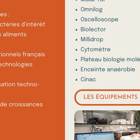
Omnilog
es :
Oscelloscope
téries d’intérêt
Biolector
s aliments
Millidrop
Cytomètre
ionnels français
Plateau biologie mole
otechnologies
Enceinte anaérobie
Cinac
isation techno-
LES ÉQUIPEMENTS 
 de croissances