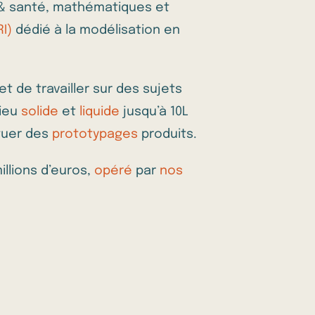
n & santé, mathématiques et
I)
dédié à la modélisation en
t de travailler sur des sujets
ieu
solide
et
liquide
jusqu’à 10L
tuer des
prototypages
produits.
llions d’euros,
opéré
par
nos