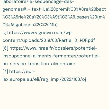
laboratoire/le-sequencage-des-
genomes#:~:text=La%20premi%C3%A8re%20bact
%C3%A9rie%20a%20%C3%A9t%C3%A9,bases%20(m%
C3%A9gabases%2C%20Mb)
.
https://www.vignevin.com/wp-
[5]
content/uploads/2019/03/Partie_3_PDF.pdf
[6]
https://www.inrae.fr/dossiers/potentiel-
insoupconne-aliments-fermentes/potentiel-
au-service-transition-alimentaire
[7]
https://eur-
lex.europa.eu/eli/reg_impl/2022/168/oj