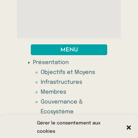
MENU
Présentation
Objectifs et Moyens
Infrastructures
Membres
Gouvernance &
Écosystème
Appel à projets annuel
Gérer le consentement aux
Offres
cookies