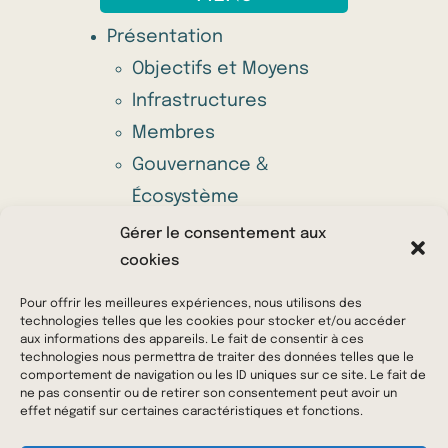
Présentation
Objectifs et Moyens
Infrastructures
Membres
Gouvernance &
Écosystème
Appel à projets annuel
Gérer le consentement aux
Offres
cookies
Actu & Média
Pour offrir les meilleures expériences, nous utilisons des
Nous contacter
technologies telles que les cookies pour stocker et/ou accéder
aux informations des appareils. Le fait de consentir à ces
technologies nous permettra de traiter des données telles que le
comportement de navigation ou les ID uniques sur ce site. Le fait de
© 2023 Ferments du Futur – Tout droits réservés
ne pas consentir ou de retirer son consentement peut avoir un
effet négatif sur certaines caractéristiques et fonctions.
–
Mentions Légales
–
Politique de