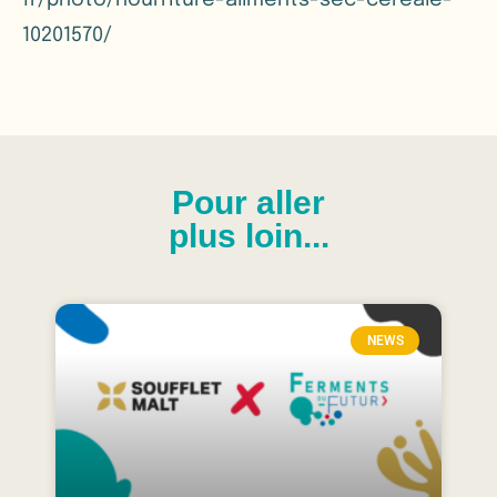
fr/photo/nourriture-aliments-sec-cereale-
10201570/
Pour aller
plus loin...
NEWS