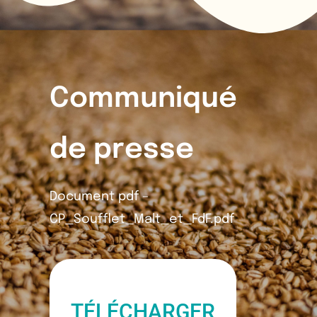
Communiqué
de presse
Document pdf –
CP_Soufflet_Malt_et_FdF.pdf
TÉLÉCHARGER